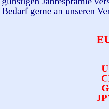
günstigen Jahresprämie vers
Bedarf gerne an unseren Ve
EU
U
C
G
JPY