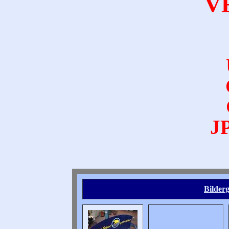
V
JP
Bilderg